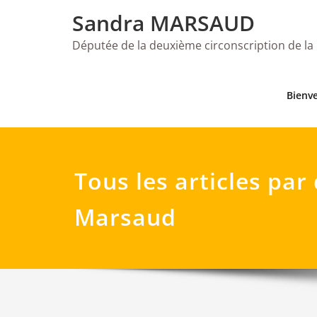
Skip
Sandra MARSAUD
to
content
Députée de la deuxième circonscription de la
Bienv
Tous les articles pa
Marsaud