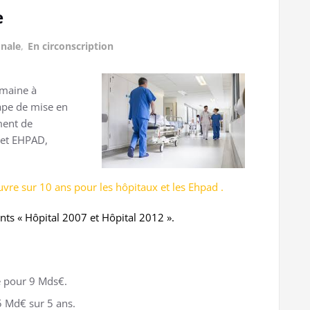
e
onale
,
En circonscription
emaine à
ape de mise en
ment de
 et EHPAD,
re sur 10 ans pour les hôpitaux et les Ehpad .
ts « Hôpital 2007 et Hôpital 2012 ».
re pour 9 Mds€.
5 Md€ sur 5 ans.