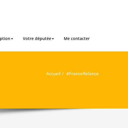
iption
Votre députée
Me contacter
Accueil
#FranceRelance