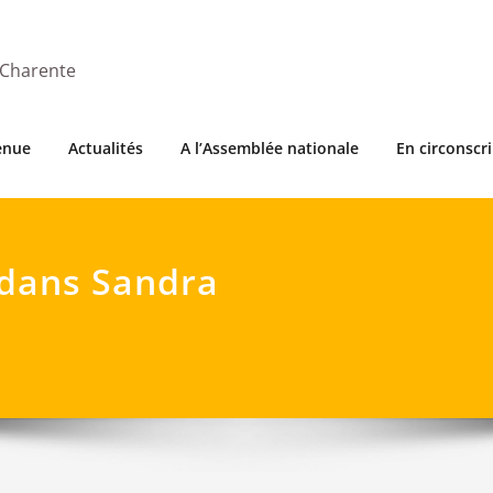
 Charente
enue
Actualités
A l’Assemblée nationale
En circonscr
r dans Sandra