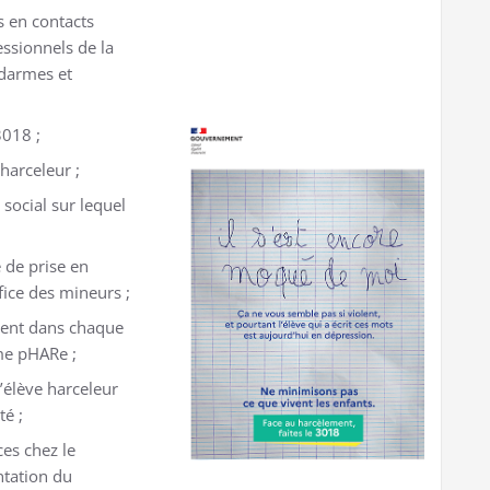
s en contacts
essionnels de la
ndarmes et
3018 ;
harceleur ;
social sur lequel
 de prise en
fice des mineurs ;
ment dans chaque
me pHARe ;
’élève harceleur
té ;
ces chez le
ntation du