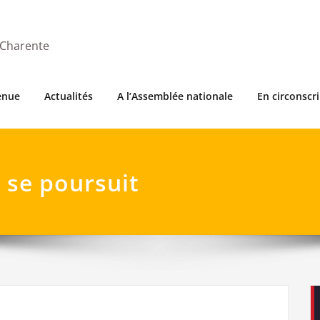
 Charente
enue
Actualités
A l’Assemblée nationale
En circonscr
e se poursuit