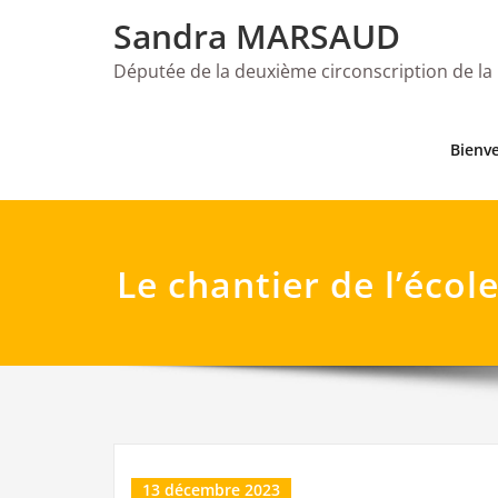
Skip
Sandra MARSAUD
to
content
Députée de la deuxième circonscription de la
Bienv
Le chantier de l’écol
13 décembre 2023