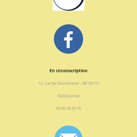
En circonscription
12, rue de l’Aumônerie – BP 90117
16200 Jarnac
05 45 36 93 76