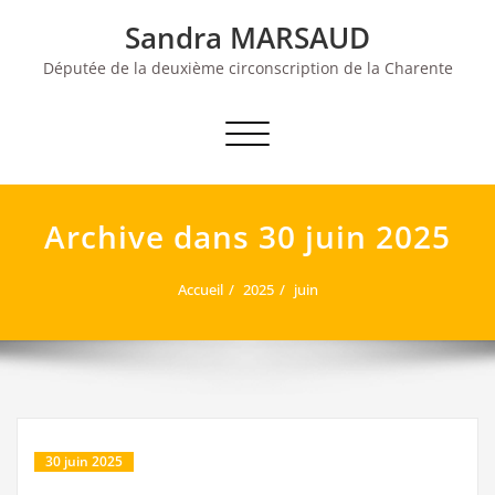
Skip
Sandra MARSAUD
to
content
Députée de la deuxième circonscription de la Charente
Afficher/masquer la navigation
Archive dans 30 juin 2025
Accueil
2025
juin
30 juin 2025