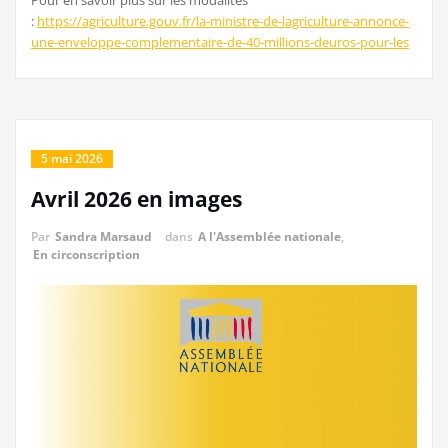
Pour en savoir plus sur les modalités
:
https://agriculture.gouv.fr/la-ministre-de-lagriculture-annonce-
une-enveloppe-complementaire-de-40-millions-deuros-pour-les
5 mai 2026
Avril 2026 en images
Par
Sandra Marsaud
dans
A l'Assemblée nationale
,
En circonscription