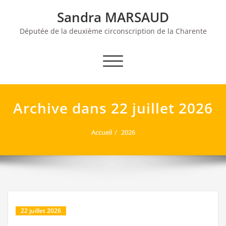
Skip
Sandra MARSAUD
to
content
Députée de la deuxième circonscription de la Charente
Afficher/masquer la navigation
Archive dans 22 juillet 2026
Accueil
2026
22 juillet 2026