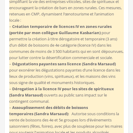
simplifiant la vie des entreprises viticoles, sites de spiritueux et
encourageant la création de bars en zones rurales. Ces mesures,
retenues en CMP, dynamisent l’œnotourisme et l’animation
locale :
–
Création temporaire de licences IV en zones rurales
(portée par mon collègue Guillaume Kasbarian)
pour
permettre la création à titre dérogatoire et temporaire (3 ans)
d’un débit de boissons de 4e catégorie (licence IV) dans les
communes de moins de 3 500 habitants qui en sont dépourvues,
pour lutter contre la désertification commerciale et sociale.
–
Dégustations payantes sans licence (Sandra Marsaud)
pour exonérer les dégustations payantes d’une licence dans les
lieux de production (vins, spiritueux), et les maisons des vins
sous signe de qualité et monuments historiques.
–
Dérogation à la licence IV pour les sites de spiritueux
(Sandra Marsaud)
ouverts au public sans impact sur le
contingent communal.
–
Assouplissement des débits de boissons
temporaires (Sandra Marsaud):
Autorise sous conditions la
vente de boissons des 4e et 5e groupes lors d’événements
saisonniers (fêtes, foires), avec plus de souplesse pour les maires
pour soutenir l’animation locale et les produits alcoolisés